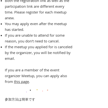
Both the registration link as well as the
participation link are different every
time. Please register for each meetup
anew.
You may apply even after the meetup
has started.
If you are unable to attend for some
reason, you don't need to cancel.
If the meetup you applied for is canceled
by the organizer, you will be notified by
email.
If you are a member of the event
organizer Meetup, you can apply also
from
this page
.
・
・
・
.
・
参加方法は簡単です