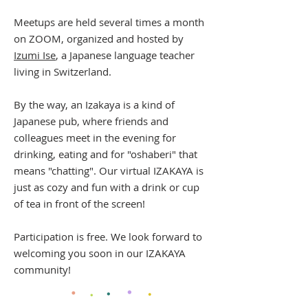
Meetups are held several times a month
on ZOOM, organized and hosted by
Izu
mi Ise
, a Japanese language teacher
living in Switzerland.
By the way, an Izakaya is a kind of
Japanese pub, where friends and
colleagues meet in the evening for
drinking, eating and for "oshaberi" that
means "chatting". Our virtual IZAKAYA is
just as cozy and fun with a drink or cup
of tea in front of the screen!
Participation is free. We look forward to
welcoming you soon in our IZAKAYA
community!
・
・
・
・
・